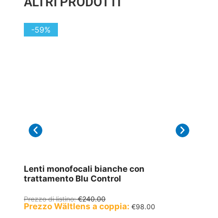
ALTRI PRODOTTI
-59%
-58
Lenti monofocali bianche con
Lenti
trattamento Blu Control
tratt
Prezzo di listino:
€
240.00
Prezzo 
Prezzo Wältlens a coppia:
Prezz
€
98.00