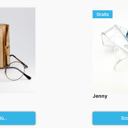
Gratis
Jenny
ù...
Sco