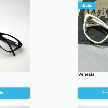
Gratis
Venezia
ù...
Sco