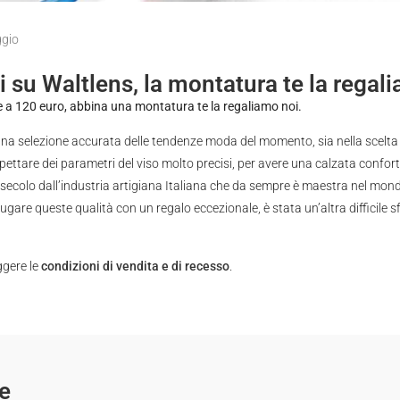
ggio
i su Waltlens, la montatura te la regal
ore a 120 euro, abbina una montatura te la regaliamo noi.
a selezione accurata delle tendenze moda del momento, sia nella scelta de
ispettare dei parametri del viso molto precisi, per avere una calzata confo
 secolo dall’industria artigiana Italiana che da sempre è maestra nel mondo
gare queste qualità con un regalo eccezionale, è stata un’altra difficile sf
ggere le
condizioni di vendita e di recesso
.
e