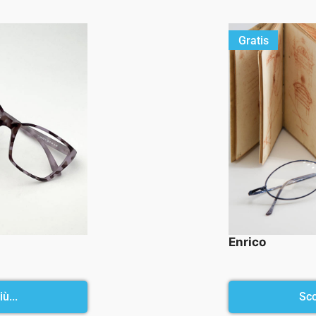
Gratis
Enrico
ù...
Sco