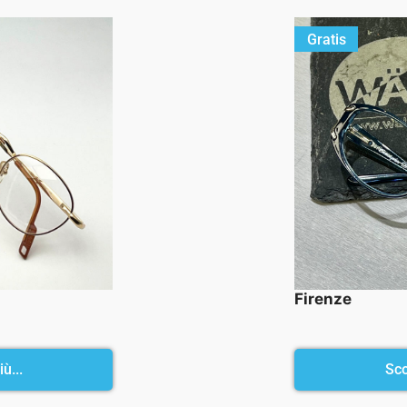
Gratis
Firenze
ù...
Sco