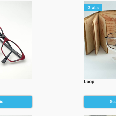
Gratis
Loop
ù...
Sco