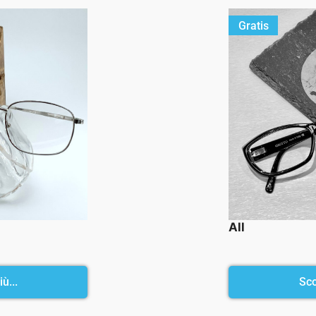
Gratis
All
ù...
Sco