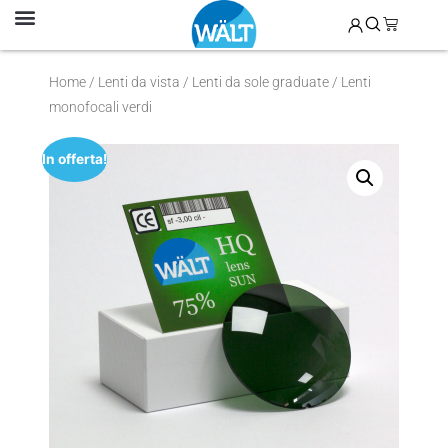
Home
/
Lenti da vista
/
Lenti da sole graduate
/ Lenti
monofocali verdi
In offerta!