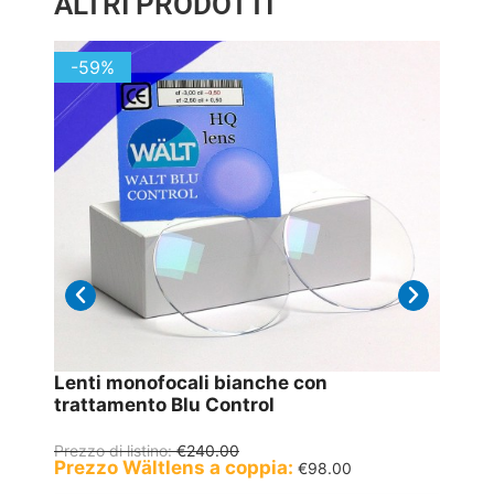
ALTRI PRODOTTI
-59%
-58
Lenti monofocali bianche con
Lenti
trattamento Blu Control
tratt
Prezzo di listino:
€
240.00
Prezzo 
Prezzo Wältlens a coppia:
Prezz
€
98.00