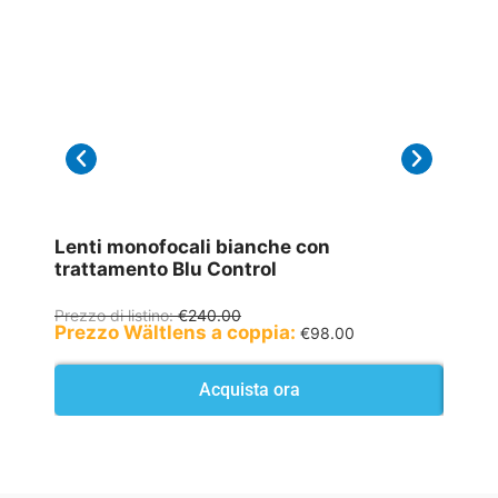
Lenti monofocali bianche con
Lenti
trattamento Blu Control
tratt
Prezzo di listino:
€
240.00
Prezzo 
Prezzo Wältlens a coppia:
Prezz
€
98.00
Acquista ora