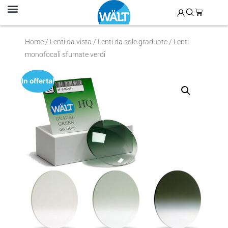
LENTI DA VISTA
MONTATURE IN OMAGGIO
KIT PER ALTA MIOPIA
SOSTITUZIONE LENTI
COME FUNZIONA
DOMANDE FREQUENTI
Home
/
Lenti da vista
/
Lenti da sole graduate
/ Lenti
monofocali sfumate verdi
In offerta!